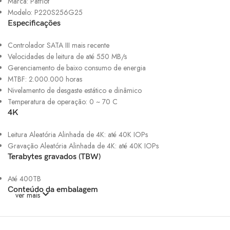
Marca: Patriot
Modelo: P220S256G25
Especificações
Controlador SATA III mais recente
Velocidades de leitura de até 550 MB/s
Gerenciamento de baixo consumo de energia
MTBF: 2.000.000 horas
Nivelamento de desgaste estático e dinâmico
Temperatura de operação: 0 ~ 70 C
4K
Leitura Aleatória Alinhada de 4K: até 40K IOPs
Gravação Aleatória Alinhada de 4K: até 40K IOPs
Terabytes gravados (TBW)
Até 400TB
Conteúdo da embalagem
ver mais
SSD Patriot P220 256GB, SATA III, Leitura 550MB/s, Gravação
490MB/s, 2.5 Polegadas P220S256G25