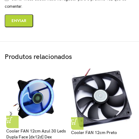
comentar.
Produtos relacionados
Cooler FAN 12cm Azul 30 Leds
Cooler FAN 12cm Preto
C
Dupla Face [dx12d] Dex
S