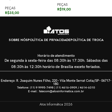
PEÇAS
PEÇAS
R$
19,00
G
R$
35,00
R
SOBRE NÓS
POLÍTICA DE PRIVACIDADE
POLÍTICA DE TROCA
Horário de atendimento
De segunda à sexta-feira das 08:30h às 17:30h. Sábados das
08:30h às 12:30h horário de Brasília exceto feriados.
Endereço: R. Joaquim Nunes Filho, 220 - Vila Monte Serrat Cotia/SP - 06717-
180.
Telefone: (11) 9 9995-7498 | (11) 4616-0909 / 4614-6310
E-mail : falecom@atosinformatica.com.br
Atos Informática
2026