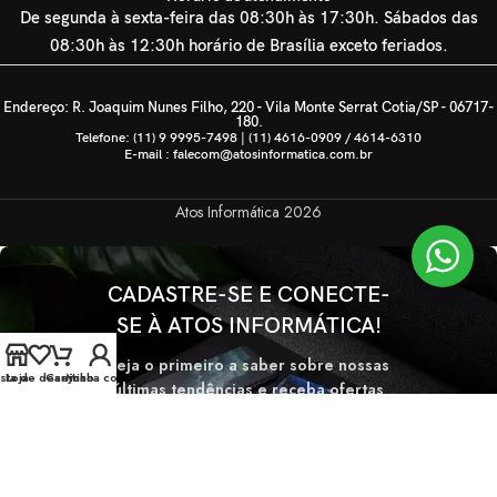
De segunda à sexta-feira das 08:30h às 17:30h. Sábados das
08:30h às 12:30h horário de Brasília exceto feriados.
Endereço: R. Joaquim Nunes Filho, 220 - Vila Monte Serrat Cotia/SP - 06717-
180.
Telefone: (11) 9 9995-7498 | (11) 4616-0909 / 4614-6310
E-mail : falecom@atosinformatica.com.br
Atos Informática
2026
CADASTRE-SE E CONECTE-
SE À ATOS INFORMÁTICA!
Seja o primeiro a saber sobre nossas
ista de desejos
Loja
Carrinho
Minha conta
últimas tendências e receba ofertas
exclusivas
Será usado de acordo com nossa
Politica de privacidade.