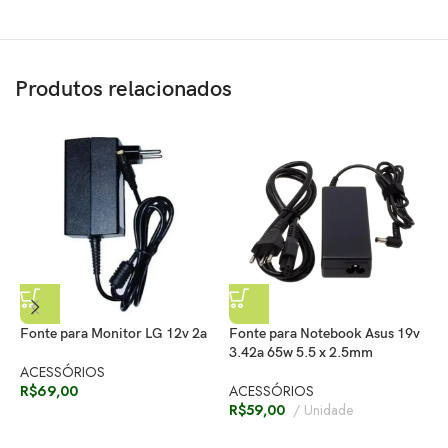
Produtos relacionados
Fonte para Monitor LG 12v 2a
Fonte para Notebook Asus 19v
F
3.42a 65w 5.5 x 2.5mm
2
ACESSÓRIOS
R$
69,00
ACESSÓRIOS
A
R$
59,00
Unidade
R