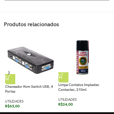
Produtos relacionados
Limpa Contatos Implastec
Chaveador Kvm Switch USB, 4
M
Contactec, 210ml
Portas
U
UTILIDADES
UTILIDADES
R
R$
24,00
R$
65,00