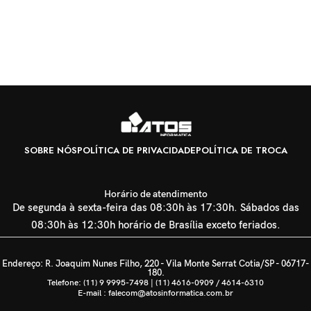
L
C
U
R
SOBRE NÓS
POLÍTICA DE PRIVACIDADE
POLÍTICA DE TROCA
Horário de atendimento
De segunda à sexta-feira das 08:30h às 17:30h. Sábados das
08:30h às 12:30h horário de Brasília exceto feriados.
Endereço: R. Joaquim Nunes Filho, 220 - Vila Monte Serrat Cotia/SP - 06717-
180.
Telefone: (11) 9 9995-7498 | (11) 4616-0909 / 4614-6310
E-mail : falecom@atosinformatica.com.br