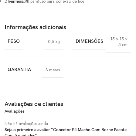
2 bornes com parafuso para conexão de fios
ver mais
Informações adicionais
15 × 15 ×
PESO
0,5 kg
DIMENSÕES
5 cm
GARANTIA
3 meses
Avaliações de clientes
Avaliações
Não há avaliações ainda.
Seja o primeiro a avaliar “Conector P4 Macho Com Borne Pacote
Com 5 unidades”