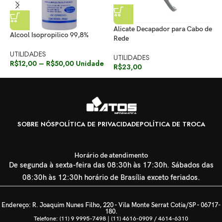
Alicate Decapador para Cabo de
Alcool Isopropilico 99,8%
C
Rede
P
UTILIDADES
UTILIDADES
R$
12,00
–
R$
50,00
Unidade
U
R$
23,00
R
SOBRE NÓS
POLÍTICA DE PRIVACIDADE
POLÍTICA DE TROCA
Horário de atendimento
De segunda à sexta-feira das 08:30h às 17:30h. Sábados das
08:30h às 12:30h horário de Brasília exceto feriados.
Endereço: R. Joaquim Nunes Filho, 220 - Vila Monte Serrat Cotia/SP - 06717-
180.
Telefone: (11) 9 9995-7498 | (11) 4616-0909 / 4614-6310