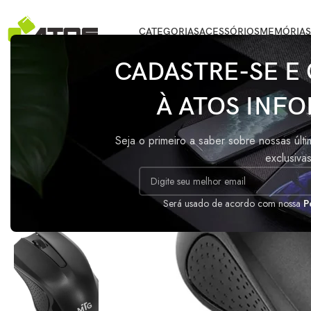
CATEGORIAS
ACESSÓRIOS
MEMÓRIAS
Início
/
ACESSÓRIOS
/
Mouse Sem Fio MTG W839DI-50 1.200DPI Targ
CADASTRE-SE E
À ATOS INFO
ESGO
TADO
Seja o primeiro a saber sobre nossas últ
exclusiva
Será usado de acordo com nossa
P