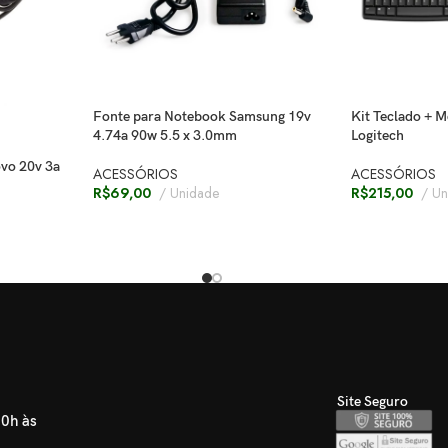
Fonte para Notebook Samsung 19v
Kit Teclado + 
4.74a 90w 5.5 x 3.0mm
Logitech
vo 20v 3a
ACESSÓRIOS
ACESSÓRIOS
R$
69,00
Unidade
R$
215,00
Un
Site Seguro
30h às