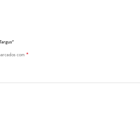
Targus”
*
 marcados com