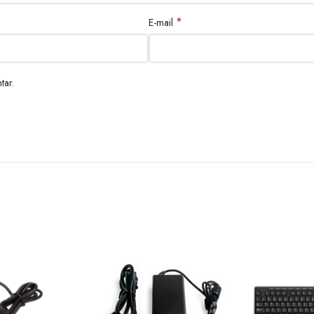
*
E-mail
tar.