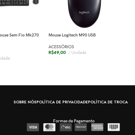
Mouse Sem Fio Mk270
Mouse Logitech M90 USB
Supo
ACESSÓRIOS
ACE
R$
49,00
Unidade
R$
3
idade
SOBRE NÓS
POLÍTICA DE PRIVACIDADE
POLÍTICA DE TROCA
Formas de Pagamento