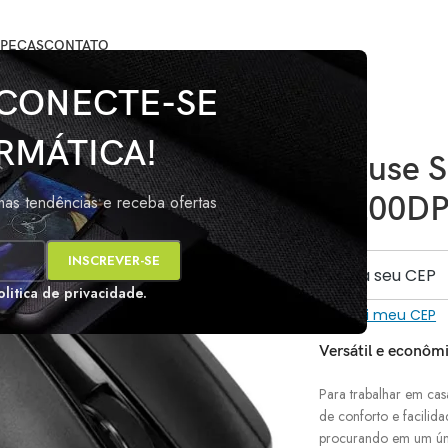
PEÇAS
CONTATO
us
 CONECTE-SE
RMÁTICA!
Mouse 
1.200DP
imas tendências e receba ofertas
s
olitica de privacidade.
Não sei meu CEP
Versátil e econôm
Para trabalhar em ca
de conforto e facili
procurando em um úni