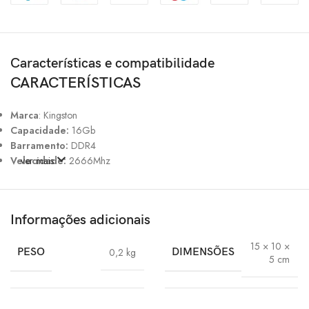
Características e compatibilidade
CARACTERÍSTICAS
Marca
: Kingston
Capacidade:
16Gb
Barramento:
DDR4
Velocidade:
ver mais
2666Mhz
Informações adicionais
15 × 10 ×
PESO
0,2 kg
DIMENSÕES
5 cm