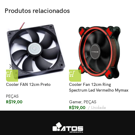
Produtos relacionados
C
Cooler FAN 12cm Preto
Cooler Fan 12cm Ring
V
Spectrum Led Vermelho Mymax
PEÇAS
G
R$
19,00
Gamer
,
PEÇAS
R
R$
19,00
Unidade