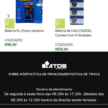
C
Bateria 9v, Zinco-carbono
Bateria de Litio CR2032,
P
Cartela Com 5 Unidades
UTILIDADES
U
R$
8,00
UTILIDADES
R
R$
15,00
SOBRE NÓS
POLÍTICA DE PRIVACIDADE
POLÍTICA DE TROCA
Horário de atendimento
De segunda à sexta-feira das 08:30h às 17:30h. Sábados das
08:30h às 12:30h horário de Brasília exceto feriados.