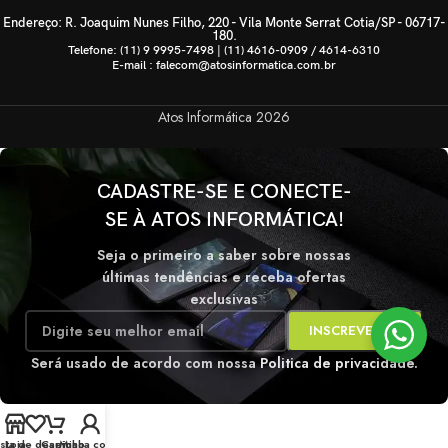
Endereço: R. Joaquim Nunes Filho, 220 - Vila Monte Serrat Cotia/SP - 06717-
180.
Telefone: (11) 9 9995-7498 | (11) 4616-0909 / 4614-6310
E-mail : falecom@atosinformatica.com.br
Atos Informática
2026
CADASTRE-SE E CONECTE-
SE À ATOS INFORMÁTICA!
Seja o primeiro a saber sobre nossas
últimas tendências e receba ofertas
exclusivas
Será usado de acordo com nossa
Politica de privacidade.
ista de desejos
Loja
Carrinho
Minha conta