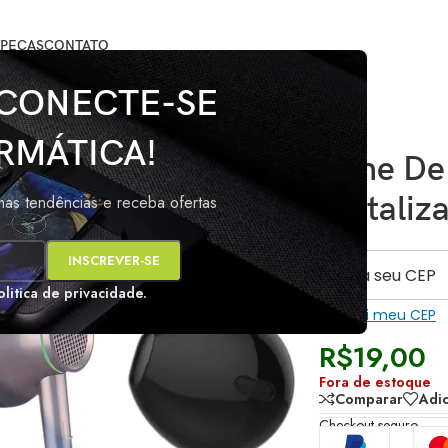
PEÇAS
CONTATO
s Shinka SH-FO-54
 CONECTE-SE
RMÁTICA!
Fone De
Metaliz
imas tendências e receba ofertas
s
olitica de privacidade.
Não sei meu CEP
R$
19,00
Fora de estoque
Comparar
Adic
Checkout seguro