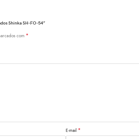
izados Shinka SH-FO-54”
*
 marcados com
*
E-mail