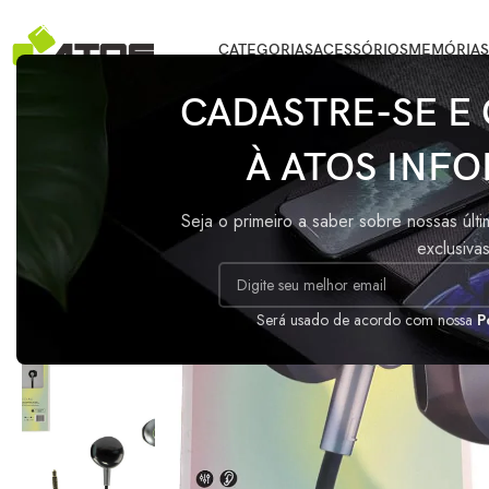
CATEGORIAS
ACESSÓRIOS
MEMÓRIAS
Início
/
ACESSÓRIOS
/
Fone De Ouvido Com Alto Falantes Metalizado
CADASTRE-SE E
À ATOS INFO
ESGO
TADO
Seja o primeiro a saber sobre nossas últ
exclusiva
Será usado de acordo com nossa
P