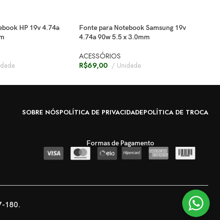
ebook HP 19v 4.74a
Fonte para Notebook Samsung 19v
Supo
mm
4.74a 90w 5.5 x 3.0mm
Regu
ACESSÓRIOS
ACE
idade
R$
69,00
Unidade
R$
4
SOBRE NÓS
POLÍTICA DE PRIVACIDADE
POLÍTICA DE TROCA
Formas de Pagamento
7-180.