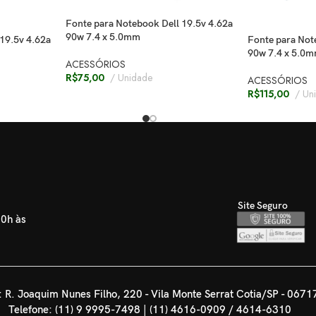
Fonte para Notebook Dell 19.5v 4.62a
90w 7.4 x 5.0mm
19.5v 4.62a
Fonte para Not
90w 7.4 x 5.0
ACESSÓRIOS
R$
75,00
Unidade
ACESSÓRIOS
R$
115,00
Un
Site Seguro
30h às
 R. Joaquim Nunes Filho, 220 - Vila Monte Serrat Cotia/SP - 0671
Telefone: (11) 9 9995-7498 | (11) 4616-0909 / 4614-6310