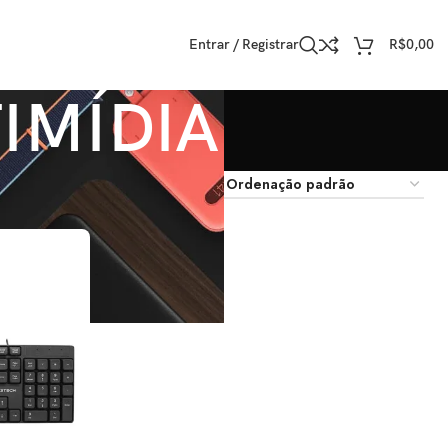
Entrar / Registrar
R$
0,00
IMÍDIA
trar
9
12
18
24