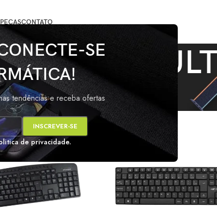
PEÇAS
CONTATO
 CONECTE-SE
ADO USB MULT
RMÁTICA!
marcados com a tag “TECLADO USB MULTIMÍDIA”
Mos
imas tendências e receba ofertas
s
olitica de privacidade.