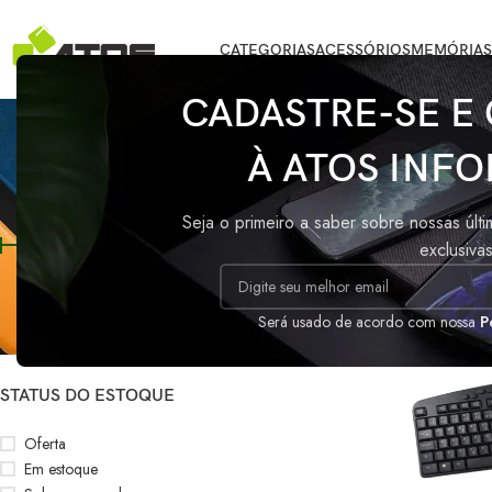
CATEGORIAS
ACESSÓRIOS
MEMÓRIAS
CADASTRE-SE E
TECL
À ATOS INFO
FILTRAR POR PREÇO
Início
/
Produtos 
Seja o primeiro a saber sobre nossas últ
exclusiva
Preço:
R$30
—
R$40
FILTRAR
Será usado de acordo com nossa
P
STATUS DO ESTOQUE
Oferta
Em estoque