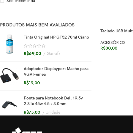
Sob encomenda
PRODUTOS MAIS BEM AVALIADOS
Teclado USB Mult
Tinta Original HP GT52 70ml Ciano
ACESSÓRIOS
R$
30,00
R$
69,00
Garrafa
Adaptador Displayport Macho para
VGA Fêmea
R$
19,00
Fonte para Notebook Dell 19.5v
2.31a 45w 4.5 x 3.0mm
R$
75,00
Unidade