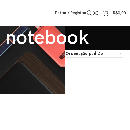
Entrar / Registrar
R$
0,00
a notebook
trar
9
12
18
24