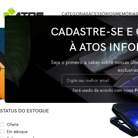
CATEGORIAS
ACESSÓRIOS
MEMÓRIAS
CADASTRE-SE E
Base coo
À ATOS INFO
FILTRAR POR PREÇO
Início
/
Produtos 
Seja o primeiro a saber sobre nossas últ
exclusiva
Preço:
R$100
—
R$110
FILTRAR
Será usado de acordo com nossa
P
STATUS DO ESTOQUE
Oferta
Em estoque