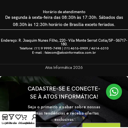
Horário de atendimento
De segunda à sexta-feira das 08:30h às 17:30h. Sábados das
08:30h às 12:30h horário de Brasília exceto feriados.
Endereço: R. Joaquim Nunes Filho, 220 - Vila Monte Serrat Cotia/SP - 06717-
180.
Telefone: (11) 9 9995-7498 | (11) 4616-0909 / 4614-6310
E-mail : falecom@atosinformatica.com.br
Atos Informática
2026
CADASTRE-SE E CONECTE-
SE À ATOS INFORMÁTICA!
Seja o primeiro a saber sobre nossas
últimas tendências e receba ofertas
exclusivas
Loja
Lista de desejos
Filtros
Carrinho
Minha conta