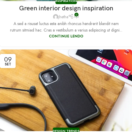
INSPIRATION
Green interior design inspiration
0
jhetha
A sed a risusat luctus esta anibh rhoncus hendrerit blandit nam
rutrum sitmiad hac. Cras a vestibulum a varius adipiscing ut digni...
CONTINUE LENDO
09
SET
DESIGN TRENDS