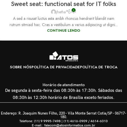
Sweet seat: functional seat for IT folks
0
jhetha
A sed a risusat luctus esta anibh rhoncus hendrerit blandit nam
rutrum sitmiad hac. Cras a vestibulum a varius adipiscing ut digni...
CONTINUE LENDO
SOBRE NÓS
POLÍTICA DE PRIVACIDADE
POLÍTICA DE TROCA
Horário de atendimento
De segunda à sexta-feira das 08:30h às 17:30h. Sábados das
08:30h às 12:30h horário de Brasília exceto feriados.
Endereço: R. Joaquim Nunes Filho, 220 - Vila Monte Serrat Cotia/SP - 06717-
180.
Telefone: (11) 9 9995-7498 | (11) 4616-0909 / 4614-6310
E-mail : falecom@atosinformatica.com.br