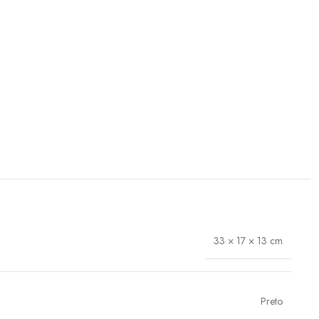
33 × 17 × 13 cm
Preto