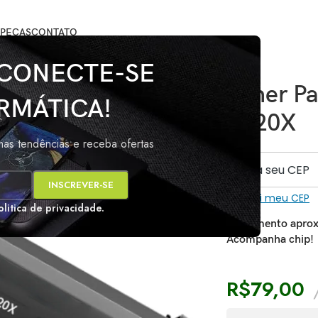
PEÇAS
CONTATO
 CONECTE-SE
Toner P
RMÁTICA!
5120X
imas tendências e receba ofertas
s
Não sei meu CEP
olitica de privacidade.
Rendimento aprox
Acompanha chip!
R$
79,00