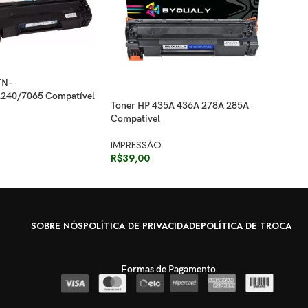
TN-
Tone
240/7065 Compatível
Toner HP 435A 436A 278A 285A
IMP
Compatível
R$
6
IMPRESSÃO
R$
39,00
SOBRE NÓS
POLÍTICA DE PRIVACIDADE
POLÍTICA DE TROCA
Formas de Pagamento