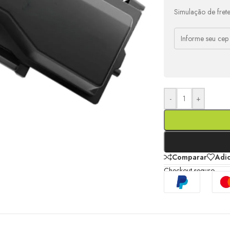
Simulação de fret
-
+
Comparar
Adic
Checkout seguro