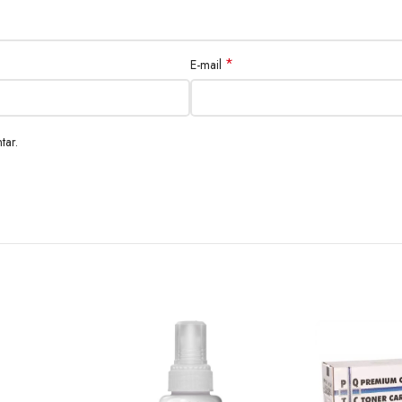
*
E-mail
tar.