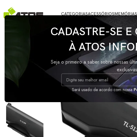
CATEGORIAS
ACESSÓRIOS
MEMÓRIAS
Início
/
IMPRESSÃO
/
Toner Pantum Compatível TL-5120X
CADASTRE-SE E
À ATOS INFO
Seja o primeiro a saber sobre nossas últ
exclusiva
Será usado de acordo com nossa
P