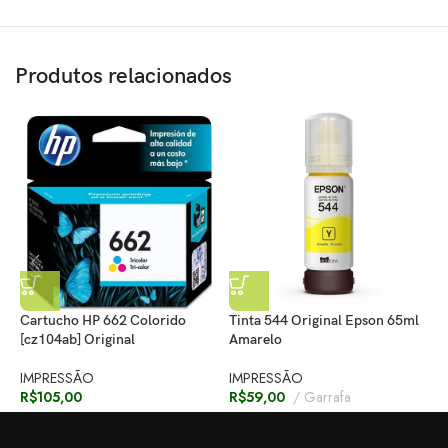
Produtos relacionados
Cartucho HP 662 Colorido
Tinta 544 Original Epson 65ml
T
[cz104ab] Original
Amarelo
M
IMPRESSÃO
IMPRESSÃO
I
R$
105,00
R$
59,00
Garrafa
R