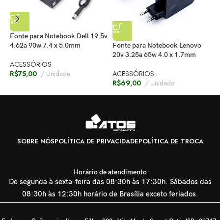
Fonte para Notebook Dell 19.5v
Fonte para Notebook Lenovo
F
4.62a 90w 7.4 x 5.0mm
20v 3.25a 65w 4.0 x 1.7mm
2
ACESSÓRIOS
ACESSÓRIOS
A
R$
75,00
Unidade
R$
69,00
Unidade
R
SOBRE NÓS
POLÍTICA DE PRIVACIDADE
POLÍTICA DE TROCA
Horário de atendimento
De segunda à sexta-feira das 08:30h às 17:30h. Sábados das
08:30h às 12:30h horário de Brasília exceto feriados.