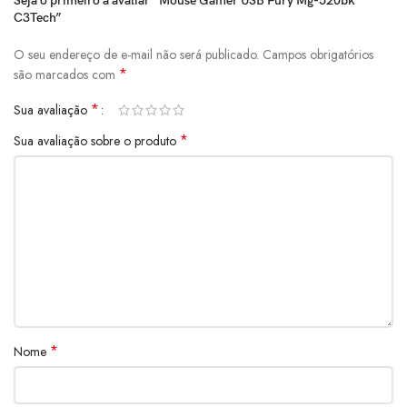
Seja o primeiro a avaliar “Mouse Gamer USB Fury Mg-520bk
Umidade Ambiente para Operação: 20% a 90% RH
C3Tech”
O seu endereço de e-mail não será publicado.
Campos obrigatórios
*
são marcados com
*
Sua avaliação
*
Sua avaliação sobre o produto
*
Nome