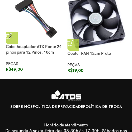
Cabo Adaptador ATX Fonte 24
pinos para 12 Pinos, 10cm
Cooler FAN 12cm Preto
C
A
PEÇAS
PEÇAS
R$
49,00
R$
19,00
G
R
SOBRE NÓS
POLÍTICA DE PRIVACIDADE
POLÍTICA DE TROCA
Horário de atendimento
De segunda à sexta-feira das 08:30h às 17:30h. Sábados das