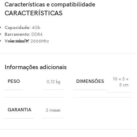
Características e compatibilidade
CARACTERÍSTICAS
Capacidade:
4Gb
Barramento:
DDR4
Velocidade:
ver mais
2666Mhz
Informações adicionais
10 × 5 ×
PESO
0,12 kg
DIMENSÕES
5 cm
GARANTIA
3 meses