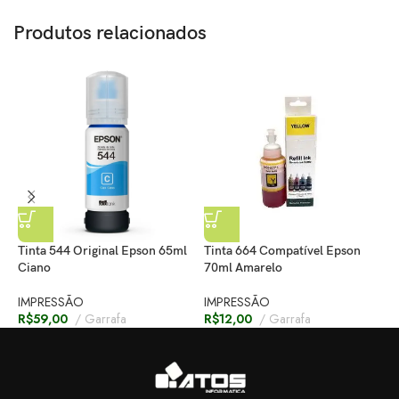
Produtos relacionados
Tinta 544 Original Epson 65ml
Tinta 664 Compatível Epson
T
Ciano
70ml Amarelo
M
IMPRESSÃO
IMPRESSÃO
I
R$
59,00
Garrafa
R$
12,00
Garrafa
R