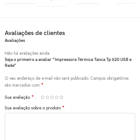
Interface:
USB 2.0 e Ethernet;
Suporte para plataformas:
Windows e Linux;
Avaliações de clientes
Avaliações
137.7mm (L) x 123mm (A) x
Dimensões:
181mm (P);
Não há avaliações ainda.
Seja o primeiro a avaliar “Impressora Térmica Tanca Tp 620 USB e
Rede”
Peso:
900 gramas;
O seu endereço de e-mail não será publicado.
Campos obrigatórios
*
são marcados com
*
Sua avaliação
*
Sua avaliação sobre o produto