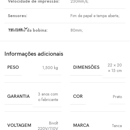
Velocidade de impressão:
230mm/s;
Sensores:
Fim de papel e tampa aberta;
ver mais
Tamanho da bobina:
80mm;
Sistema de Bobina:
Easy Load;
Informações adicionais
Gramatura Papel térmico
55 g/m² ou superior;
suportado:
22 × 20
PESO
1,500 kg
DIMENSÕES
× 15 cm
Corte:
Guilhotina e Serrilha;
Vida útil da cabeça de
3 anos com
150 km;
GARANTIA
COR
Preto
impressão:
o fabricante
Entrada:
AC 110 ~ 240V 50/60Hz;
Bivolt
VOLTAGEM
MARCA
Tanca
Saída:
DC 24V ? 2.5A;
220V/110V