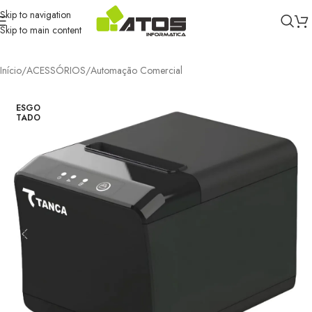
Skip to navigation
Skip to main content
Início
/
ACESSÓRIOS
/
Automação Comercial
ESGO
TADO