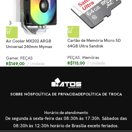
Cartão de Memória Micro SD
Air Cooler MX202 ARGB
C
64GB Ultra Sandisk
Universal 240mm Mymax
P
PEÇAS
,
Memórias
Gamer
,
PEÇAS
R
R$
115,00
Unidade
R$
149,00
Unidade
SOBRE NÓS
POLÍTICA DE PRIVACIDADE
POLÍTICA DE TROCA
Horário de atendimento
De segunda à sexta-feira das 08:30h às 17:30h. Sábados das
08:30h às 12:30h horário de Brasília exceto feriados.