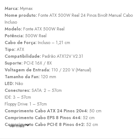
Marca:
Mymax
Nome produto:
Fonte ATX 500W Real 24 Pinos Bivolt Manual Cabo
Incluso
Modelo:
Fonte ATX 500W Real
Potência:
500W Real
Cabo de Força:
Incluso – 1,21 cm
Tipo:
ATX
Compatibilidade:
Padrão ATX12V V2.31
Suporte:
PCI-E 16X / 8X
Voltagem de Entrada:
110 / 220 V (Manual)
Tamanho da Fan:
120 mm
LED:
Não
Conectores:
SATA: 2 – 57cm
IDE: 3 – 57cm
Floppy Drive: 1 – 57cm
Comprimento Cabo ATX 24 Pinos 20+4:
50 cm
Comprimento Cabo EPS 8 Pinos 4+4:
52 cm
Comprimento Cabo PCI-E 8 Pinos 6+2:
52 cm
ver mais
Comprimento Cabo PATA+2*SATA+FDD:
80 cm
Comprimento Cabo 4*SATA:
80 cm