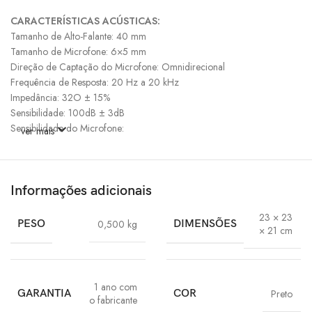
CARACTERÍSTICAS ACÚSTICAS:
Tamanho de Alto-Falante: 40 mm
Tamanho de Microfone: 6×5 mm
Direção de Captação do Microfone: Omnidirecional
Frequência de Resposta: 20 Hz a 20 kHz
Impedância: 32O ± 15%
Sensibilidade: 100dB ± 3dB
Sensibilidade do Microfone:
ver mais
Possui Som Estéreo: Sim
Possui Áudio 7.1: Não
Possui Cancelamento de Ruído: Não
Informações adicionais
CARACTERÍSTICAS ELÉTRICAS:
23 × 23
Tensão de Operação: 3,0V
PESO
0,500 kg
DIMENSÕES
× 21 cm
Corrente de Operação
Alimentação: P2 3.5mm
1 ano com
GARANTIA
COR
Preto
o fabricante