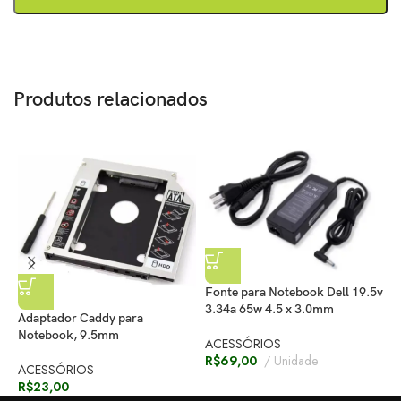
Produtos relacionados
Fonte para Notebook Dell 19.5v
F
3.34a 65w 4.5 x 3.0mm
Adaptador Caddy para
4
Notebook, 9.5mm
ACESSÓRIOS
A
R$
69,00
Unidade
ACESSÓRIOS
R
R$
23,00