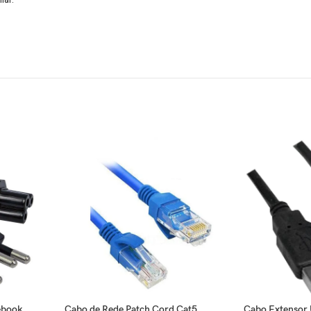
ebook
Cabo de Rede Patch Cord Cat5
Cabo Extensor 