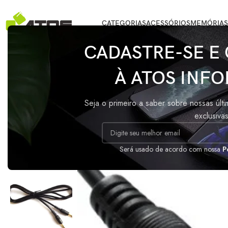
CATEGORIAS
ACESSÓRIOS
MEMÓRIAS
Início
/
CONEXÃO
/
Cabo de Audio P2 para P2 2m
CADASTRE-SE E
À ATOS INFO
ESGO
TADO
Seja o primeiro a saber sobre nossas últ
exclusiva
Será usado de acordo com nossa
P