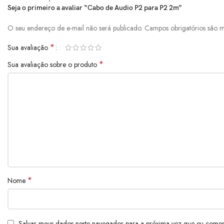
Seja o primeiro a avaliar “Cabo de Audio P2 para P2 2m”
O seu endereço de e-mail não será publicado.
Campos obrigatórios são
*
Sua avaliação
*
Sua avaliação sobre o produto
*
Nome
Salvar meus dados neste navegador para a próxima vez que eu comen