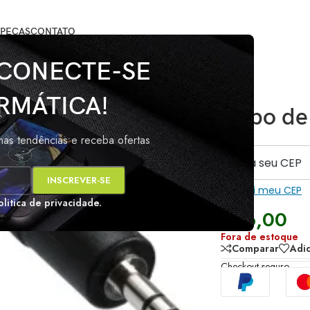
PEÇAS
CONTATO
 CONECTE-SE
RMÁTICA!
Cabo de
imas tendências e receba ofertas
s
Não sei meu CEP
olitica de privacidade.
R$
6,00
Fora de estoque
Comparar
Adic
Checkout seguro