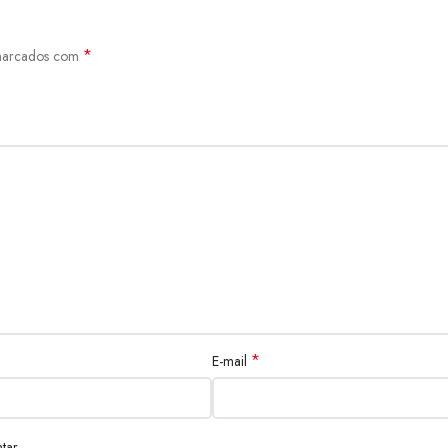
*
 marcados com
*
E-mail
tar.