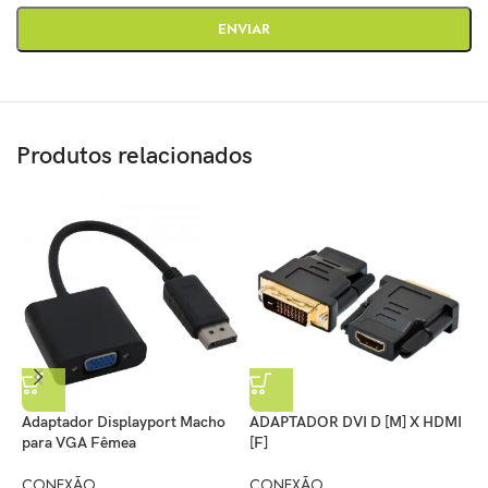
Produtos relacionados
A
V
Adaptador Displayport Macho
ADAPTADOR DVI D [M] X HDMI
para VGA Fêmea
[F]
C
R
CONEXÃO
CONEXÃO