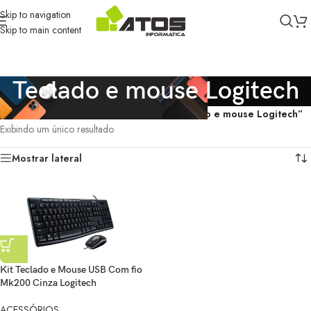
Skip to navigation
Skip to main content
Teclado e mouse Logitech
Início
/
Produtos marcados com a tag “Teclado e mouse Logitech”
Exibindo um único resultado
Mostrar lateral
Kit Teclado e Mouse USB Com fio
Mk200 Cinza Logitech
ACESSÓRIOS