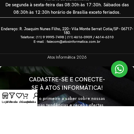
De segunda à sexta-feira das 08:30h às 17:30h. Sábados das
08:30h às 12:30h horário de Brasília exceto feriados.
Endereço: R. Joaquim Nunes Filho, 220 - Vila Monte Serrat Cotia/SP - 06717-
180.
Telefone: (11) 9 9995-7498 | (11) 4616-0909 / 4614-6310
E-mail : falecom@atosinformatica.com.br
Atos Informática
2026
CADASTRE-SE E CONECTE-
SE À ATOS INFORMÁTICA!
Seja o primeiro a saber sobre nossas
Loja
Lista de desejos
Filtros
Carrinho
Minha conta
últimas tendências e receba ofertas
exclusivas
Será usado de acordo com nossa
Politica de privacidade.