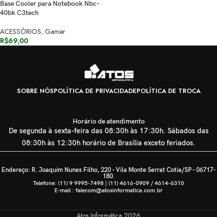
Base Cooler para Notebook Nbc-
40bk C3tech
ACESSÓRIOS
,
Gamer
R$
69,00
SOBRE NÓS
POLÍTICA DE PRIVACIDADE
POLÍTICA DE TROCA
Horário de atendimento
De segunda à sexta-feira das 08:30h às 17:30h. Sábados das
08:30h às 12:30h horário de Brasília exceto feriados.
Endereço: R. Joaquim Nunes Filho, 220 - Vila Monte Serrat Cotia/SP - 06717-
180.
Telefone: (11) 9 9995-7498 | (11) 4616-0909 / 4614-6310
E-mail : falecom@atosinformatica.com.br
Atos Informática
2026