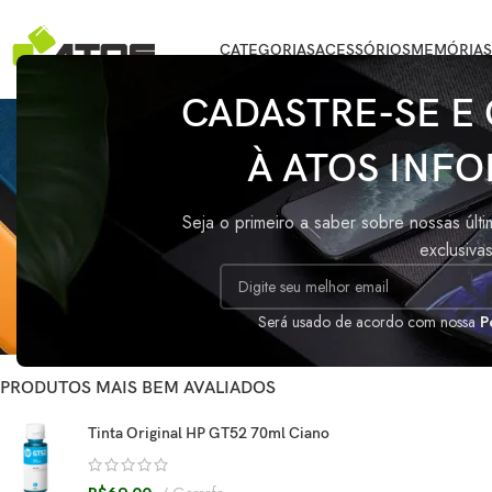
CATEGORIAS
ACESSÓRIOS
MEMÓRIAS
CADASTRE-SE E
À ATOS INFO
STATUS DO ESTOQUE
Início
/
Produtos 
Seja o primeiro a saber sobre nossas últ
Oferta
exclusiva
Nenhum produto fo
Em estoque
Sob encomenda
Será usado de acordo com nossa
P
PRODUTOS MAIS BEM AVALIADOS
Tinta Original HP GT52 70ml Ciano