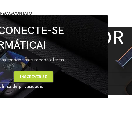
PEÇAS
CONTATO
 CONECTE-SE
REPETIDOR
RMÁTICA!
marcados com a tag “REPETIDOR”
imas tendências e receba ofertas
s
i encontrado para a sua seleção.
olitica de privacidade.