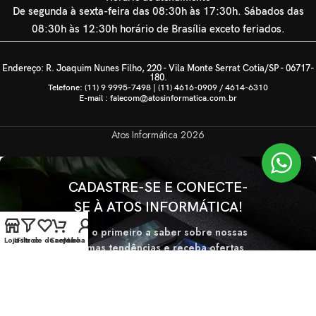
De segunda à sexta-feira das 08:30h às 17:30h. Sábados das
08:30h às 12:30h horário de Brasília exceto feriados.
Endereço: R. Joaquim Nunes Filho, 220 - Vila Monte Serrat Cotia/SP - 06717-
180.
Telefone: (11) 9 9995-7498 | (11) 4616-0909 / 4614-6310
E-mail : falecom@atosinformatica.com.br
Atos Informática
2026
CADASTRE-SE E CONECTE-
SE À ATOS INFORMÁTICA!
Seja o primeiro a saber sobre nossas
Loja
Lista de desejos
Filtros
Carrinho
Minha conta
últimas tendências e receba ofertas
exclusivas
Será usado de acordo com nossa
Politica de privacidade.