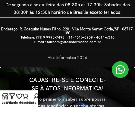
De segunda à sexta-feira das 08:30h às 17:30h. Sábados das
08:30h às 12:30h horário de Brasília exceto feriados.
Endereço: R. Joaquim Nunes Filho, 220 - Vila Monte Serrat Cotia/SP - 06717-
180.
Telefone: (11) 9 9995-7498 | (11) 4616-0909 / 4614-6310
E-mail : falecom@atosinformatica.com.br
Atos Informática
2026
CADASTRE-SE E CONECTE-
SE À ATOS INFORMÁTICA!
Seja o primeiro a saber sobre nossas
Loja
Lista de desejos
Filtros
Carrinho
Minha conta
últimas tendências e receba ofertas
exclusivas
Será usado de acordo com nossa
Politica de privacidade.