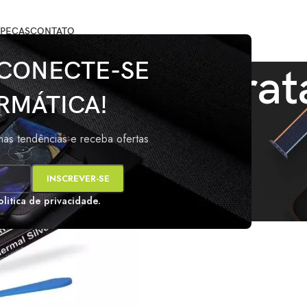
PEÇAS
CONTATO
 CONECTE-SE
ta Térmica Prat
RMÁTICA!
arcados com a tag “Pasta Térmica Prata 10g”
Mos
imas tendências e receba ofertas
s
olitica de privacidade.