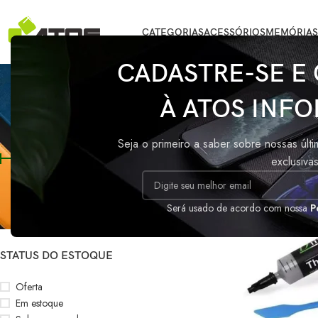
CATEGORIAS
ACESSÓRIOS
MEMÓRIAS
CADASTRE-SE E
Pas
À ATOS INFO
FILTRAR POR PREÇO
Início
/
Produtos m
Seja o primeiro a saber sobre nossas últ
exclusiva
Preço:
R$20
—
R$30
FILTRAR
Será usado de acordo com nossa
P
STATUS DO ESTOQUE
Oferta
Em estoque