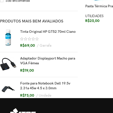
Sob encomenda
Pasta Térmica Pra
UTILIDADES
R$
25,00
PRODUTOS MAIS BEM AVALIADOS
Tinta Original HP GT52 70ml Ciano
R$
69,00
Garrafa
Adaptador Displayport Macho para
VGA Fêmea
R$
19,00
Fonte para Notebook Dell 19.5v
2.31a 45w 4.5 x 3.0mm
R$
75,00
Unidade