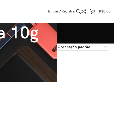
Entrar / Registrar
R$
0,00
a 10g
trar
9
12
18
24