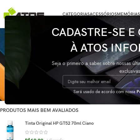
CATEGORIAS
ACESSÓRIOS
MEMÓRIAS
CADASTRE-SE E
À ATOS INFO
STATUS DO ESTOQUE
Início
/
Produtos 
Seja o primeiro a saber sobre nossas últ
Oferta
exclusiva
Nenhum produto fo
Em estoque
Sob encomenda
Será usado de acordo com nossa
P
PRODUTOS MAIS BEM AVALIADOS
Tinta Original HP GT52 70ml Ciano