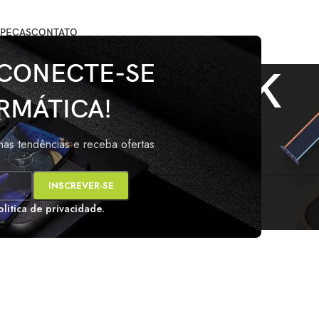
PEÇAS
CONTATO
 CONECTE-SE
NOBREAK
RMÁTICA!
marcados com a tag “NOBREAK”
imas tendências e receba ofertas
s
i encontrado para a sua seleção.
olitica de privacidade.