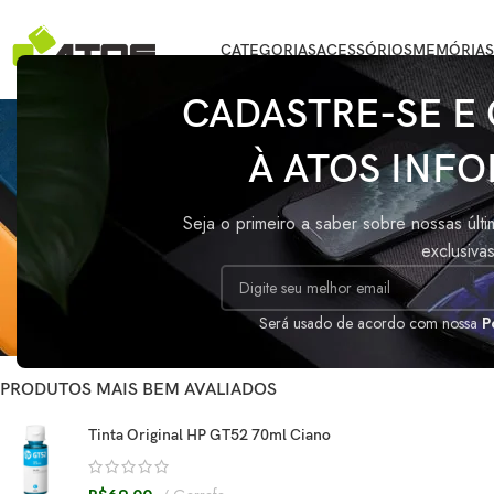
CATEGORIAS
ACESSÓRIOS
MEMÓRIAS
CADASTRE-SE E
À ATOS INFO
STATUS DO ESTOQUE
Início
/
Produtos 
Seja o primeiro a saber sobre nossas últ
Oferta
exclusiva
Nenhum produto fo
Em estoque
Sob encomenda
Será usado de acordo com nossa
P
PRODUTOS MAIS BEM AVALIADOS
Tinta Original HP GT52 70ml Ciano