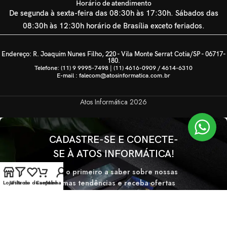
Horário de atendimento
De segunda à sexta-feira das 08:30h às 17:30h. Sábados das
08:30h às 12:30h horário de Brasília exceto feriados.
Endereço: R. Joaquim Nunes Filho, 220 - Vila Monte Serrat Cotia/SP - 06717-
180.
Telefone: (11) 9 9995-7498 | (11) 4616-0909 / 4614-6310
E-mail : falecom@atosinformatica.com.br
Atos Informática
2026
CADASTRE-SE E CONECTE-
SE À ATOS INFORMÁTICA!
Seja o primeiro a saber sobre nossas
últimas tendências e receba ofertas
Loja
Lista de desejos
Filtros
Carrinho
Minha conta
exclusivas
Será usado de acordo com nossa
Politica de privacidade.