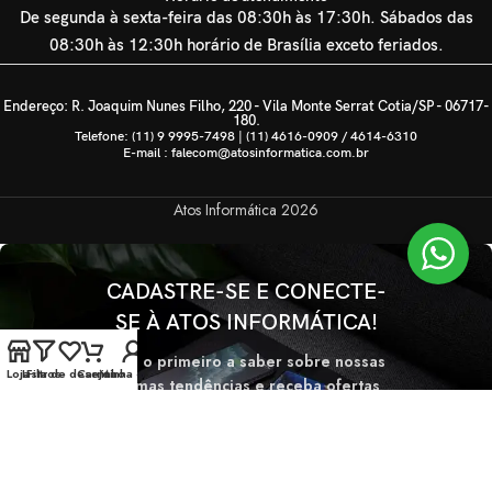
De segunda à sexta-feira das 08:30h às 17:30h. Sábados das
08:30h às 12:30h horário de Brasília exceto feriados.
Endereço: R. Joaquim Nunes Filho, 220 - Vila Monte Serrat Cotia/SP - 06717-
180.
Telefone: (11) 9 9995-7498 | (11) 4616-0909 / 4614-6310
E-mail : falecom@atosinformatica.com.br
Atos Informática
2026
CADASTRE-SE E CONECTE-
SE À ATOS INFORMÁTICA!
Seja o primeiro a saber sobre nossas
Loja
Lista de desejos
Filtros
Carrinho
Minha conta
últimas tendências e receba ofertas
exclusivas
Será usado de acordo com nossa
Politica de privacidade.