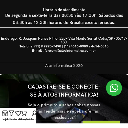
Horário de atendimento
De segunda à sexta-feira das 08:30h às 17:30h. Sábados das
08:30h às 12:30h horário de Brasília exceto feriados.
Endereço: R. Joaquim Nunes Filho, 220 - Vila Monte Serrat Cotia/SP - 06717-
180.
Telefone: (11) 9 9995-7498 | (11) 4616-0909 / 4614-6310
E-mail : falecom@atosinformatica.com.br
Atos Informática
2026
CADASTRE-SE E CONECTE-
SE À ATOS INFORMÁTICA!
Seja o primeiro a saber sobre nossas
últimas tendências e receba ofertas
exclusivas
Loja
Lista de desejos
Filtros
Carrinho
Minha conta