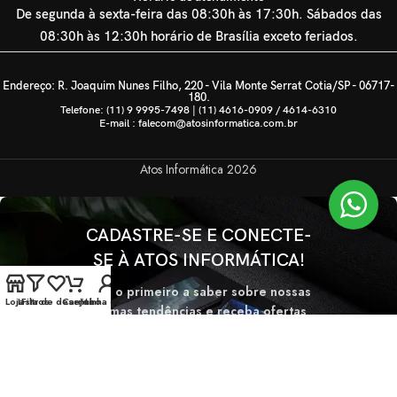
De segunda à sexta-feira das 08:30h às 17:30h. Sábados das
08:30h às 12:30h horário de Brasília exceto feriados.
Endereço: R. Joaquim Nunes Filho, 220 - Vila Monte Serrat Cotia/SP - 06717-
180.
Telefone: (11) 9 9995-7498 | (11) 4616-0909 / 4614-6310
E-mail : falecom@atosinformatica.com.br
Atos Informática
2026
CADASTRE-SE E CONECTE-
SE À ATOS INFORMÁTICA!
Seja o primeiro a saber sobre nossas
Loja
Lista de desejos
Filtros
Carrinho
Minha conta
últimas tendências e receba ofertas
exclusivas
Será usado de acordo com nossa
Politica de privacidade.