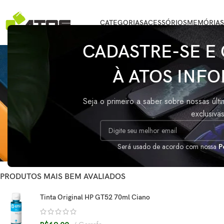
CATEGORIAS
ACESSÓRIOS
MEMÓRIAS
CADASTRE-SE E
À ATOS INFO
STATUS DO ESTOQUE
Início
/
Produtos 
Seja o primeiro a saber sobre nossas últ
Oferta
exclusiva
Nenhum produto fo
Em estoque
Sob encomenda
Será usado de acordo com nossa
P
PRODUTOS MAIS BEM AVALIADOS
Tinta Original HP GT52 70ml Ciano