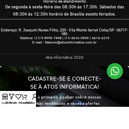
Horário de atendimento
De segunda à sexta-feira das 08:30h às 17:30h. Sábados das
08:30h às 12:30h horário de Brasília exceto feriados.
Endereço: R. Joaquim Nunes Filho, 220 - Vila Monte Serrat Cotia/SP - 06717-
180.
Telefone: (11) 9 9995-7498 | (11) 4616-0909 / 4614-6310
E-mail : falecom@atosinformatica.com.br
Atos Informática
2026
CADASTRE-SE E CONECTE-
SE À ATOS INFORMÁTICA!
Seja o primeiro a saber sobre nossas
Loja
Lista de desejos
Filtros
Carrinho
Minha conta
últimas tendências e receba ofertas
exclusivas
Será usado de acordo com nossa
Politica de privacidade.