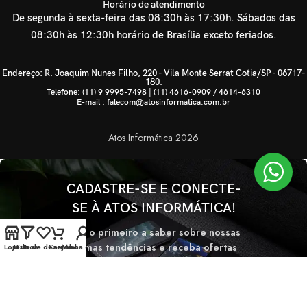
Horário de atendimento
De segunda à sexta-feira das 08:30h às 17:30h. Sábados das
08:30h às 12:30h horário de Brasília exceto feriados.
Endereço: R. Joaquim Nunes Filho, 220 - Vila Monte Serrat Cotia/SP - 06717-
180.
Telefone: (11) 9 9995-7498 | (11) 4616-0909 / 4614-6310
E-mail : falecom@atosinformatica.com.br
Atos Informática
2026
CADASTRE-SE E CONECTE-
SE À ATOS INFORMÁTICA!
Seja o primeiro a saber sobre nossas
últimas tendências e receba ofertas
Loja
Lista de desejos
Filtros
Carrinho
Minha conta
exclusivas
Será usado de acordo com nossa
Politica de privacidade.