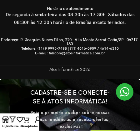
Horário de atendimento
De segunda à sexta-feira das 08:30h às 17:30h. Sábados das
08:30h às 12:30h horário de Brasília exceto feriados.
Endereço: R. Joaquim Nunes Filho, 220 - Vila Monte Serrat Cotia/SP - 06717-
180.
Telefone: (11) 9 9995-7498 | (11) 4616-0909 / 4614-6310
E-mail : falecom@atosinformatica.com.br
Atos Informática
2026
CADASTRE-SE E CONECTE-
SE À ATOS INFORMÁTICA!
Seja o primeiro a saber sobre nossas
últimas tendências e receba ofertas
exclusivas
Loja
Lista de desejos
Filtros
Carrinho
Minha conta