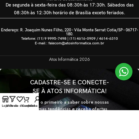
De segunda à sexta-feira das 08:30h às 17:30h. Sábados das
08:30h às 12:30h horário de Brasília exceto feriados.
Endereço: R. Joaquim Nunes Filho, 220 - Vila Monte Serrat Cotia/SP - 06717-
180.
Telefone: (11) 9 9995-7498 | (11) 4616-0909 / 4614-6310
E-mail : falecom@atosinformatica.com.br
Atos Informática
2026
CADASTRE-SE E CONECTE-
SE À ATOS INFORMÁTICA!
Seja o primeiro a saber sobre nossas
Loja
Lista de desejos
Filtros
Carrinho
Minha conta
últimas tendências e receba ofertas
exclusivas
Será usado de acordo com nossa
Politica de privacidade.