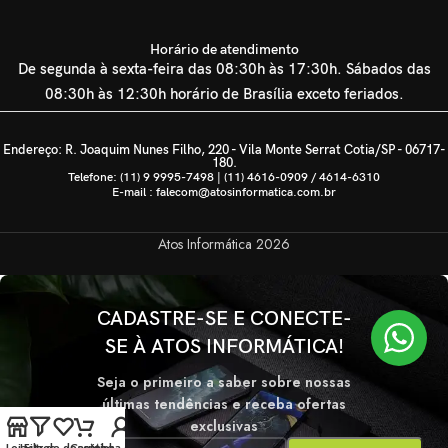
Horário de atendimento
De segunda à sexta-feira das 08:30h às 17:30h. Sábados das
08:30h às 12:30h horário de Brasília exceto feriados.
Endereço: R. Joaquim Nunes Filho, 220 - Vila Monte Serrat Cotia/SP - 06717-
180.
Telefone: (11) 9 9995-7498 | (11) 4616-0909 / 4614-6310
E-mail : falecom@atosinformatica.com.br
Atos Informática
2026
CADASTRE-SE E CONECTE-
SE À ATOS INFORMÁTICA!
Seja o primeiro a saber sobre nossas
últimas tendências e receba ofertas
exclusivas
Loja
Lista de desejos
Filtros
Carrinho
Minha conta