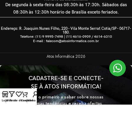
De segunda à sexta-feira das 08:30h às 17:30h. Sábados das
08:30h às 12:30h horário de Brasília exceto feriados.
Endereço: R. Joaquim Nunes Filho, 220 - Vila Monte Serrat Cotia/SP - 06717-
180.
Telefone: (11) 9 9995-7498 | (11) 4616-0909 / 4614-6310
E-mail : falecom@atosinformatica.com.br
Atos Informática
2026
CADASTRE-SE E CONECTE-
SE À ATOS INFORMÁTICA!
Seja o primeiro a saber sobre nossas
Loja
Lista de desejos
Filtros
Carrinho
Minha conta
últimas tendências e receba ofertas
exclusivas
Será usado de acordo com nossa
Politica de privacidade.