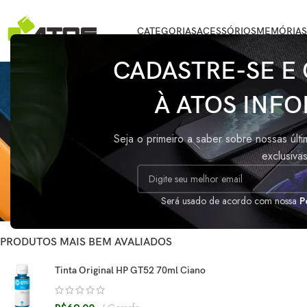
CATEGORIAS
ACESSÓRIOS
MEMÓRIAS
CADASTRE-SE E
CONECTOR
À ATOS INFO
STATUS DO ESTOQUE
Início
/
Produtos
Seja o primeiro a saber sobre nossas últ
Oferta
exclusiva
Nenhum produto fo
Em estoque
Sob encomenda
Será usado de acordo com nossa
P
PRODUTOS MAIS BEM AVALIADOS
Tinta Original HP GT52 70ml Ciano