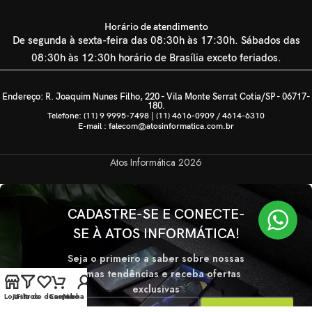
Horário de atendimento
De segunda à sexta-feira das 08:30h às 17:30h. Sábados das
08:30h às 12:30h horário de Brasília exceto feriados.
Endereço: R. Joaquim Nunes Filho, 220 - Vila Monte Serrat Cotia/SP - 06717-
180.
Telefone: (11) 9 9995-7498 | (11) 4616-0909 / 4614-6310
E-mail : falecom@atosinformatica.com.br
Atos Informática
2026
CADASTRE-SE E CONECTE-
SE À ATOS INFORMÁTICA!
Seja o primeiro a saber sobre nossas
últimas tendências e receba ofertas
exclusivas
Loja
Lista de desejos
Filtros
Carrinho
Minha conta