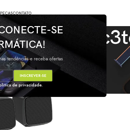
PEÇAS
CONTATO
 CONECTE-SE
ixa de som c3
RMÁTICA!
marcados com a tag “Caixa de som c3tech”
Mos
imas tendências e receba ofertas
s
olitica de privacidade.