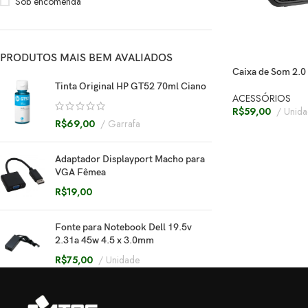
Sob encomenda
PRODUTOS MAIS BEM AVALIADOS
Caixa de Som 2.0
Tinta Original HP GT52 70ml Ciano
ACESSÓRIOS
R$
59,00
Unida
R$
69,00
Garrafa
Adaptador Displayport Macho para
VGA Fêmea
R$
19,00
Fonte para Notebook Dell 19.5v
2.31a 45w 4.5 x 3.0mm
R$
75,00
Unidade