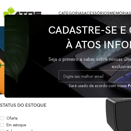
CATEGORIAS
ACESSÓRIOS
MEMÓRIAS
CADASTRE-SE E
Ca
À ATOS INFO
FILTRAR POR PREÇO
Início
/
Produtos 
Seja o primeiro a saber sobre nossas últ
exclusiva
Preço:
R$50
—
R$60
FILTRAR
Será usado de acordo com nossa
P
STATUS DO ESTOQUE
Oferta
Em estoque