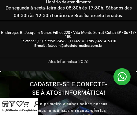
Horário de atendimento
De segunda à sexta-feira das 08:30h às 17:30h. Sábados das
08:30h às 12:30h horário de Brasília exceto feriados.
Endereço: R. Joaquim Nunes Filho, 220 - Vila Monte Serrat Cotia/SP - 06717-
180.
Telefone: (11) 9 9995-7498 | (11) 4616-0909 / 4614-6310
E-mail : falecom@atosinformatica.com.br
Atos Informática
2026
CADASTRE-SE E CONECTE-
SE À ATOS INFORMÁTICA!
Seja o primeiro a saber sobre nossas
últimas tendências e receba ofertas
Loja
Lista de desejos
Filtros
Carrinho
Minha conta
exclusivas
Será usado de acordo com nossa
Politica de privacidade.