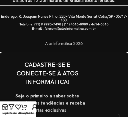
08:30h às 12:30h horário de Brasília exceto feriados.
Endereço: R. Joaquim Nunes Filho, 220 - Vila Monte Serrat Cotia/SP - 06717-
180.
Telefone: (11) 9 9995-7498 | (11) 4616-0909 / 4614-6310
E-mail : falecom@atosinformatica.com.br
Atos Informática
2026
CADASTRE-SE E
CONECTE-SE À ATOS
INFORMÁTICA!
Seja o primeiro a saber sobre
nossas últimas tendências e receba
ofertas exclusivas
Loja
Lista de desejos
Filtros
Carrinho
Minha conta