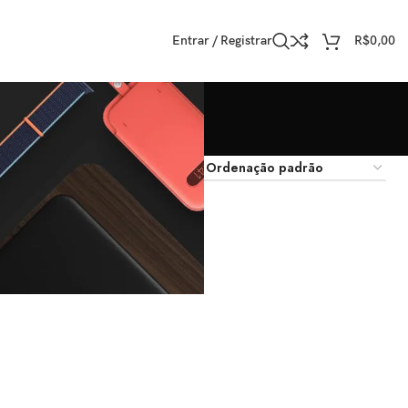
Entrar / Registrar
R$
0,00
trar
9
12
18
24