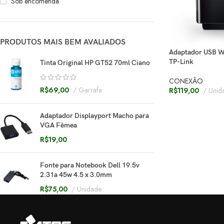
Sob encomenda
PRODUTOS MAIS BEM AVALIADOS
Adaptador USB W
TP-Link
Tinta Original HP GT52 70ml Ciano
CONEXÃO
R$
69,00
Garrafa
R$
119,00
Unid
Adaptador Displayport Macho para
VGA Fêmea
R$
19,00
Fonte para Notebook Dell 19.5v
2.31a 45w 4.5 x 3.0mm
R$
75,00
Unidade