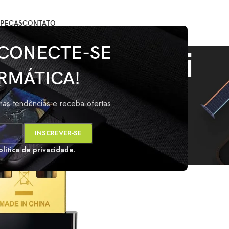
PEÇAS
CONTATO
 CONECTE-SE
USB WiFi
RMÁTICA!
marcados com a tag “USB WiFi”
Mos
imas tendências e receba ofertas
s
olitica de privacidade.