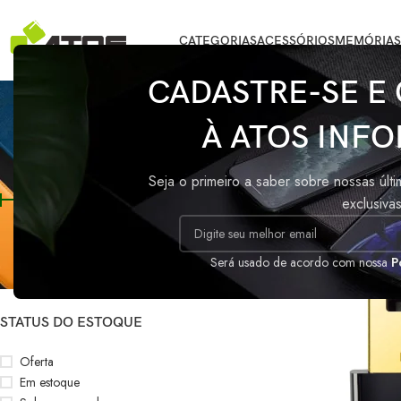
CATEGORIAS
ACESSÓRIOS
MEMÓRIAS
CADASTRE-SE E
À ATOS INFO
FILTRAR POR PREÇO
Início
/
Produtos 
Seja o primeiro a saber sobre nossas últ
exclusiva
Preço:
R$110
—
R$120
FILTRAR
Será usado de acordo com nossa
P
STATUS DO ESTOQUE
Oferta
Em estoque