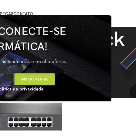
PEÇAS
CONTATO
 CONECTE-SE
Switch rack
RMÁTICA!
arcados com a tag “Switch rack”
Mos
imas tendências e receba ofertas
s
olitica de privacidade.