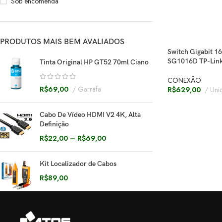
Sob encomenda
PRODUTOS MAIS BEM AVALIADOS
Switch Gigabit 16
SG1016D TP-Lin
Tinta Original HP GT52 70ml Ciano
CONEXÃO
R$
69,00
Garrafa
R$
629,00
Uni
Cabo De Vídeo HDMI V2 4K, Alta
Definição
R$
22,00
–
R$
69,00
Kit Localizador de Cabos
R$
89,00