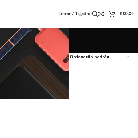
Entrar / Registrar
R$
0,00
trar
9
12
18
24