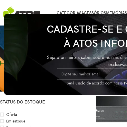
CATEGORIAS
ACESSÓRIOS
MEMÓRIAS
CADASTRE-SE E
À ATOS INFO
FILTRAR POR PREÇO
Início
/
Produtos m
Seja o primeiro a saber sobre nossas últ
exclusiva
Preço:
R$620
—
R$630
FILTRAR
Será usado de acordo com nossa
P
STATUS DO ESTOQUE
Oferta
Em estoque