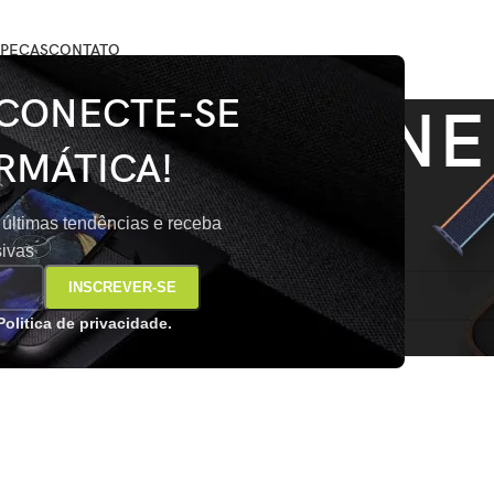
PEÇAS
CONTATO
 CONECTE-SE
MICROFONE
RMÁTICA!
marcados com a tag “MICROFONE”
 últimas tendências e receba
sivas
oi encontrado para a sua seleção.
Politica de privacidade.