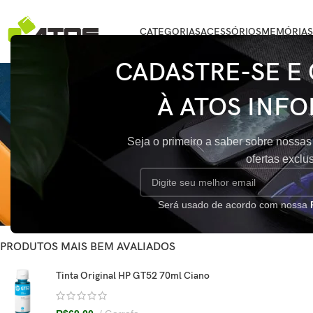
CATEGORIAS
ACESSÓRIOS
MEMÓRIAS
CADASTRE-SE E
À ATOS INFO
STATUS DO ESTOQUE
Início
/
Produtos 
Seja o primeiro a saber sobre nossas
Oferta
ofertas exclu
Nenhum produto f
Em estoque
Sob encomenda
Será usado de acordo com nossa
PRODUTOS MAIS BEM AVALIADOS
Tinta Original HP GT52 70ml Ciano